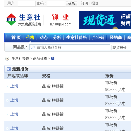
用户：
密码：
订阅
|
报价
首 页
价格
动态
分析
生意社价格
产业链
经销商
商品搜：
生意社频道
>
商品价格
>
锑
最新报价
产地或品牌
规格
报价
市场价
上海
品名:1#锑锭
90500元/吨
市场价
上海
品名:1#锑锭
87500元/吨
市场价
上海
品名:1#锑锭
87500元/吨
市场价
上海
品名:1#锑锭