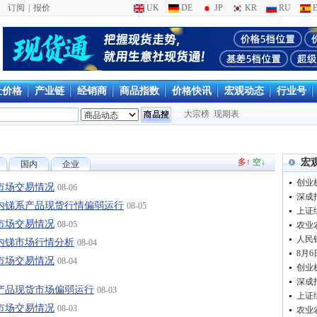
订阅
|
报价
UK
DE
JP
KR
RU
E
社价格
产业链
经销商
商品指数
价格快讯
宏观动态
行业号
大宗榜
现期表
多↑
空↓
宏
国内
企业
创业板
市场交易情况
08-06
深成指
5日国内锑系产品现货行情偏弱运行
08-05
上证综
市场交易情况
08-05
人民
日国内锑市场行情分析
08-04
8月
市场交易情况
08-04
创业板
深成指
锑系产品现货市场偏弱运行
08-03
上证综
市场交易情况
08-03