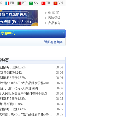
S
FR
PT
SA
TR
VN
生 意 宝
风险评级
产品服务
交易中心
返回有色频道
观动态
指8月6日跌0.55%
08-06
8月6日跌0.24%
08-06
指8月6日涨0.57%
08-06
农业农村部：8月6日“农产品批发价格200指数”比昨天上升0.17个点
08-06
银行开展10亿元7天期逆回购
08-06
6日人民币兑美元中间价下调6个基点
08-06
指8月5日涨1.32%
08-05
8月5日涨1.86%
08-05
指8月5日涨1.47%
08-05
农业农村部：8月5日“农产品批发价格200指数”比昨天上升0.07个点
08-05