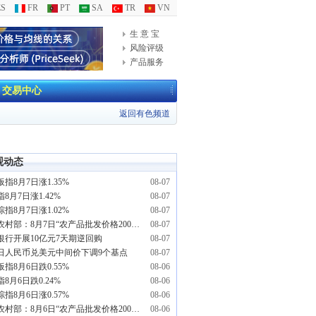
S
FR
PT
SA
TR
VN
生 意 宝
风险评级
产品服务
交易中心
返回有色频道
观动态
指8月7日涨1.35%
08-07
8月7日涨1.42%
08-07
指8月7日涨1.02%
08-07
农业农村部：8月7日“农产品批发价格200指数”比昨天上升0.26个点
08-07
银行开展10亿元7天期逆回购
08-07
7日人民币兑美元中间价下调9个基点
08-07
指8月6日跌0.55%
08-06
8月6日跌0.24%
08-06
指8月6日涨0.57%
08-06
农业农村部：8月6日“农产品批发价格200指数”比昨天上升0.17个点
08-06