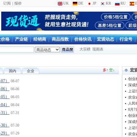
订阅
|
报价
UK
DE
JP
KR
RU
E
社价格
产业链
经销商
商品指数
价格快讯
宏观动态
行业号
大宗榜
现期表
多↑
空↓
宏
国内
企业
创业板
-07）
08-07
深成指
-06）
08-06
上证综
-05）
08-05
人民
-04）
08-04
8月
-31）
07-31
创业板
深成指
-30）
07-30
上证综
-29）
07-29