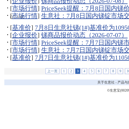
[
企业报价
]
锑商品报价动态（2026-07-08）
[
市场行情
]
PriceSeek提醒：7月8日国内
[
市场行情
]
生意社：7月8日国内锑锭市场
07-08
[
基准价
]
7月8日生意社锑(1#)基准价为10950
[
企业报价
]
锑商品报价动态（2026-07-07）
[
市场行情
]
PriceSeek提醒：7月7日国内
[
市场行情
]
生意社：7月7日国内锑锭市场
[
基准价
]
7月7日生意社锑(1#)基准价为11050
上一页
1
2
3
4
5
6
7
8
9
1
关于生意社
-
产品与
©生意宝(0020