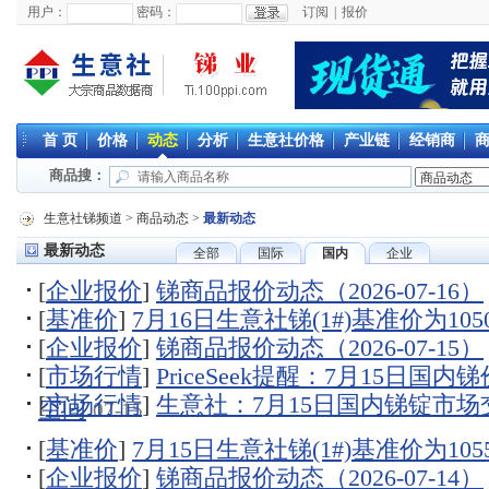
用户：
密码：
订阅
|
报价
首 页
价格
动态
分析
生意社价格
产业链
经销商
商品搜：
生意社锑频道
>
商品动态
>
最新动态
最新动态
全部
国际
国内
企业
[
企业报价
]
锑商品报价动态（2026-07-16）
[
基准价
]
7月16日生意社锑(1#)基准价为1050
[
企业报价
]
锑商品报价动态（2026-07-15）
[
市场行情
]
PriceSeek提醒：7月15日国
[
市场行情
]
生意社：7月15日国内锑锭市场
空间
07-15
[
基准价
]
7月15日生意社锑(1#)基准价为1055
[
企业报价
]
锑商品报价动态（2026-07-14）