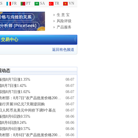
S
FR
PT
SA
TR
VN
生 意 宝
风险评级
产品服务
交易中心
返回有色频道
观动态
指8月7日涨1.35%
08-07
8月7日涨1.42%
08-07
指8月7日涨1.02%
08-07
农业农村部：8月7日“农产品批发价格200指数”比昨天上升0.26个点
08-07
银行开展10亿元7天期逆回购
08-07
7日人民币兑美元中间价下调9个基点
08-07
指8月6日跌0.55%
08-06
8月6日跌0.24%
08-06
指8月6日涨0.57%
08-06
农业农村部：8月6日“农产品批发价格200指数”比昨天上升0.17个点
08-06