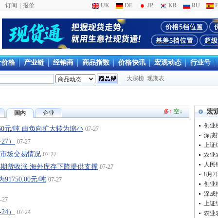
订阅
|
报价
UK
DE
JP
KR
RU
E
社价格
产业链
经销商
商品指数
价格快讯
宏观动态
行业号
大宗榜
现期表
多↑
空↓
宏
国内
企业
创业板
.50元/吨 由负向扩大转为缩小
07-27
深成指
-27）
07-27
上证综
锭市场交易情况
07-27
人民
MEX铜期货收涨 海外库存下降提供支撑
07-27
8月
1750.00元/吨
07-27
创业板
深成指
-27
上证综
-24）
07-24