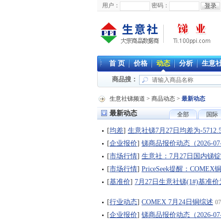
用户：
密码：
首 页
价格
动态
分析
生意
商品搜：
生意社锑频道
>
商品动态
>
最新动态
最新动态
全部
国际
[
均差
]
生意社锑7月27日均差为-5712
[
企业报价
]
锑商品报价动态（2026-07
[
市场行情
]
生意社：7月27日国内锑
[
市场行情
]
PriceSeek提醒：CO
[
基准价
]
7月27日生意社锑(1#)基准价为9
[
行业动态
]
COMEX 7月24日铜综述
07
[
企业报价
]
锑商品报价动态（2026-07