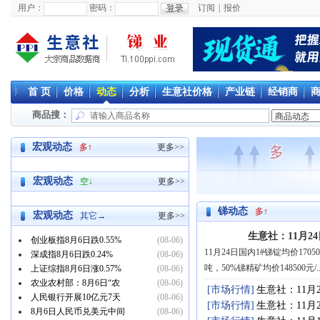
用户：
密码：
订阅
|
报价
首 页
价格
动态
分析
生意社价格
产业链
经销商
商品搜：
宏观动态
多↑
更多>>
宏观动态
空↓
更多>>
锑动态
多↑
宏观动态
其它→
更多>>
生意社：11月2
创业板指8月6日跌0.55%
(08-06)
11月24日国内1#锑锭均价17050
深成指8月6日跌0.24%
(08-06)
吨，50%锑精矿均价148500元/..
上证综指8月6日涨0.57%
(08-06)
农业农村部：8月6日“农
(08-06)
[市场行情]
生意社：11月
人民银行开展10亿元7天
(08-06)
[市场行情]
生意社：11月
8月6日人民币兑美元中间
(08-06)